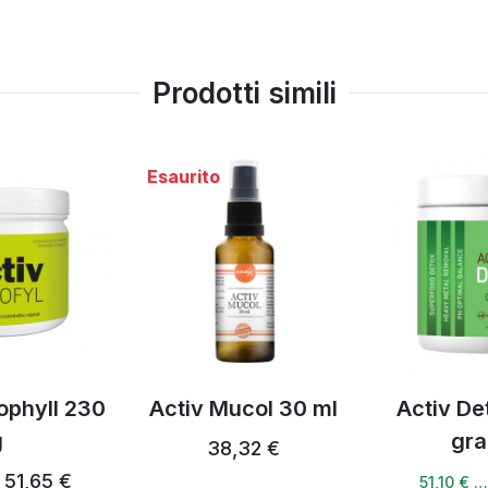
Prodotti simili
col 30 ml
Activ Detox + 240
Activ anti
grammi
10
32 €
52,68 €
51,10 € …
50,36 € 