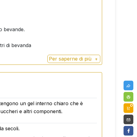
 o bevande.
itri di bevanda
Per saperne di più
ntengono un gel interno chiaro che è
0
zuccheri e altri componenti.
a secoli.