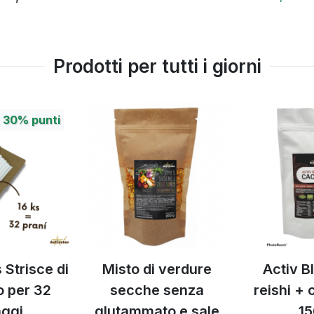
Prodotti per tutti i giorni
i verdure
Activ BIO cacao
Activ B
e senza
reishi + cordyceps
lat
ato e sale
150 g