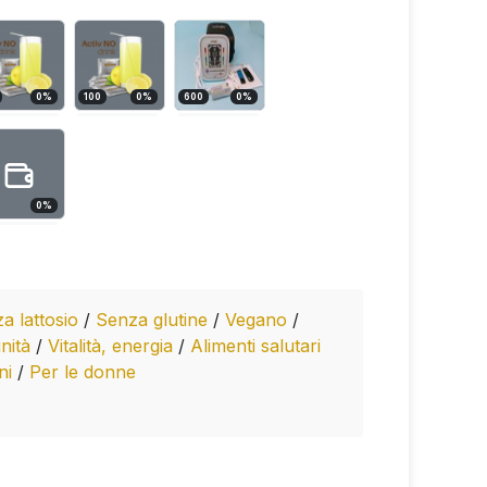
0
%
100
0
%
600
0
%
0
%
a lattosio
/
Senza glutine
/
Vegano
/
nità
/
Vitalità, energia
/
Alimenti salutari
ini
/
Per le donne