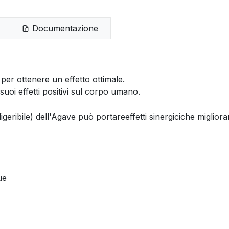
Documentazione
er ottenere un effetto ottimale.
 suoi effetti positivi sul corpo umano.
igeribile)
dell'Agave può portare
effetti
sinergici
che migliora
ue