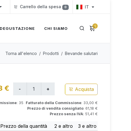
Carrello della spesa
IT
0
0
DEGUSTAZIONE
CHI SIAMO
Torna all'elenco
Prodotti
Bevande salutari
8 €
Acquista
mmissione
: 35
Fatturato della Commissione
: 33,00 €
Prezzo di vendita consigliato
: 61,18 €
Prezzo senza IVA
: 51,41 €
Prezzo della quantità
2 e altro
3 e altro