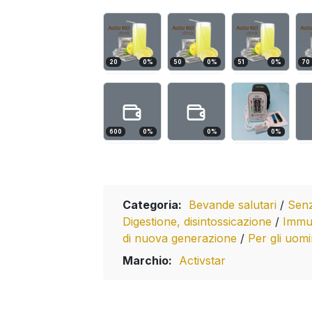
20
0
%
50
0
%
51
0
%
70
600
0
%
0
%
0
%
Categoria:
Bevande salutari
/
Senz
Digestione, disintossicazione
/
Immu
di nuova generazione
/
Per gli uom
Marchio:
Activstar