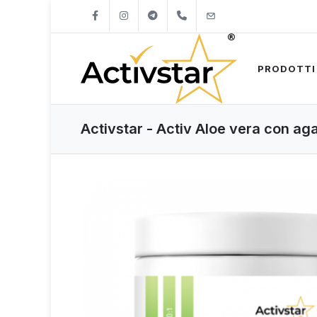
+421904262747
info@activstar.eu
PRODOTTI
Activstar - Activ Aloe vera con ag