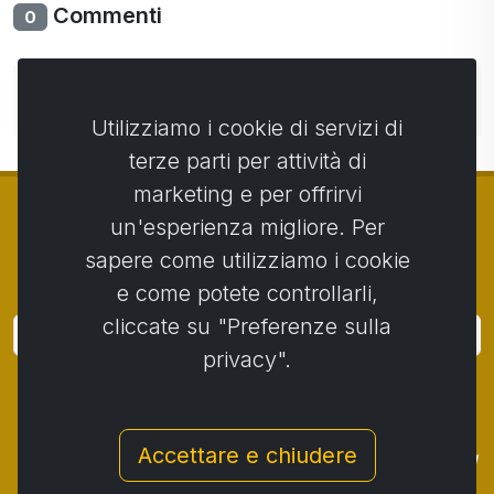
Commenti
0
Non ci sono ancora commenti. Sii il primo con il tuo
commento.
Utilizziamo i cookie di servizi di
terze parti per attività di
marketing e per offrirvi
un'esperienza migliore. Per
sapere come utilizziamo i cookie
© Copyright 2014 - 2026
Activstar
e come potete controllarli,
cliccate su "Preferenze sulla
Accedi
privacy".
Iscriviti alle notizie e agli eventi
Contatto
/
Termini e condizioni
/
Accettare e chiudere
Protezione dei dati personali
/
Procedura di reclamo
/
Protocollo di reclamo
/
Recesso dal contratto
/