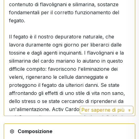
contenuto di flavolignani e silimarina, sostanze
fondamentali per il corretto funzionamento del
fegato.
Il fegato è il nostro depuratore naturale, che
lavora duramente ogni giorno per liberarci dalle
tossine e dagli agenti inquinanti. I flavolignani e la
silimarina del cardo mariano lo aiutano in questo
difficile compito: favoriscono l'eliminazione dei
veleni, rigenerano le cellule danneggiate e
proteggono il fegato da ulteriori danni. Se state
affrontando gli effetti di uno stile di vita non sano,
dello stress o se state cercando di riprendervi da
un'alimentazione. Activ Cardo mariano è qui per
Per saperne di più
voi. Con semi accuratamente selezionati di altissima
qualità, offre una dose concentrata di principi attivi
Composizione
in un'unica bustina.