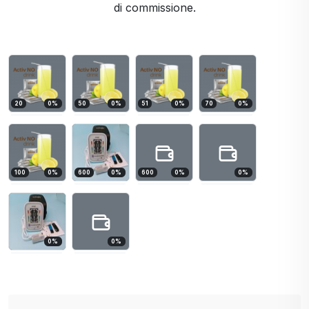
di commissione.
20
0
%
50
0
%
51
0
%
70
0
%
100
0
%
600
0
%
600
0
%
0
%
0
%
0
%