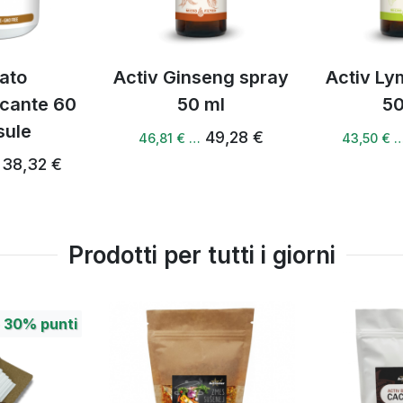
Activ Ginseng spray
Activ Lymph spray
50 ml
50 ml
49,28 €
45,32 €
46,81 € …
43,50 € …
Prodotti per tutti i giorni
+
30%
punti