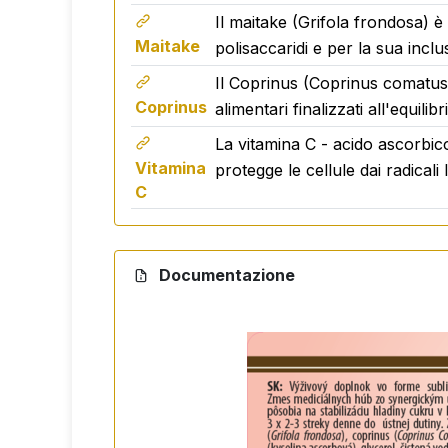
Il maitake (Grifola frondosa) è
Non adatto ai bambini di età inferiore ai 
Maitake
polisaccaridi e per la sua inclus
inferiore a 25 °C.
Il Coprinus (Coprinus comatus)
Coprinus
Volume:
50 ml
alimentari finalizzati all'equilibr
Prodotto nell'UE per.
La vitamina C - acido ascorbic
Vitamina
protegge le cellule dai radicali
C
Documentazione