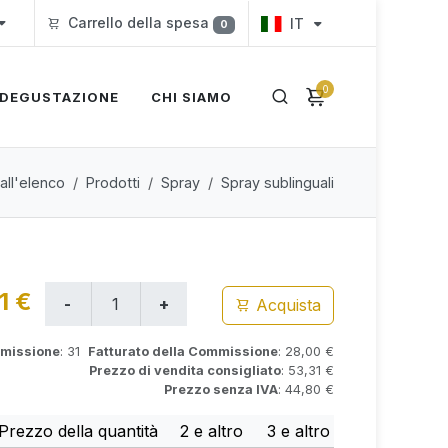
Carrello della spesa
IT
0
0
DEGUSTAZIONE
CHI SIAMO
all'elenco
Prodotti
Spray
Spray sublinguali
1 €
Acquista
mmissione
: 31
Fatturato della Commissione
: 28,00 €
Prezzo di vendita consigliato
: 53,31 €
Prezzo senza IVA
: 44,80 €
Prezzo della quantità
2 e altro
3 e altro