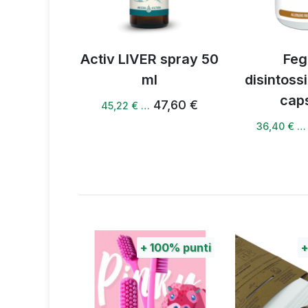
Activ LIVER spray 50
Fegato
ml
disintossicante 60
capsule
47,60 €
45,22 € …
38,32 €
36,40 € …
100%
punti
+
100%
punti