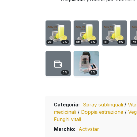
20
0
%
50
0
%
51
0
%
70
0
%
0
%
Categoria:
Spray sublinguali
/
Vita
medicinali
/
Doppia estrazione
/
Ve
Funghi vitali
Marchio:
Activstar