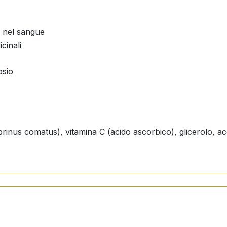
ro nel sangue
cinali
osio
rinus comatus), vitamina C (acido ascorbico), glicerolo, ac
iorno.
data. Non va inteso come sostituto di una dieta varia.