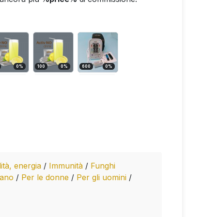
0
%
100
0
%
600
0
%
lità, energia
/
Immunità
/
Funghi
gano
/
Per le donne
/
Per gli uomini
/