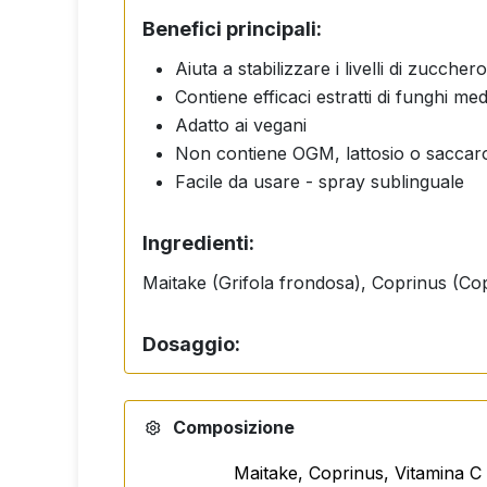
Benefici principali:
Aiuta a stabilizzare i livelli di zucche
Contiene efficaci estratti di funghi medi
Adatto ai vegani
Non contiene OGM, lattosio o saccar
Facile da usare - spray sublinguale
Ingredienti:
Maitake (Grifola frondosa), Coprinus (Cop
Dosaggio:
2-3 iniezioni nella cavità orale 3 volte al g
Composizione
Avvertenze:
Maitake, Coprinus, Vitamina C
Non superare la dose giornaliera raccoman