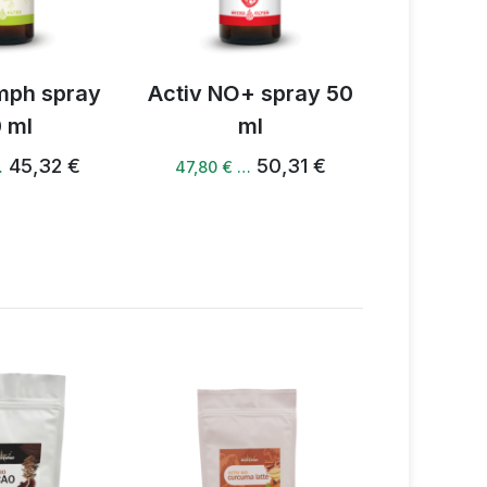
Activ NO+ spray 50
Activ NO spray 15
ml
ml
50,31 €
51,14 €
47,80 € …
48,59 € …