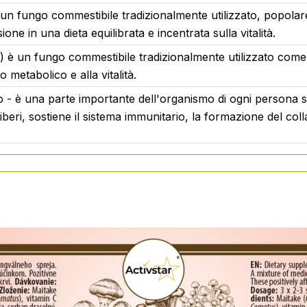
 un fungo commestibile tradizionalmente utilizzato, popolar
3 anni. Conservare fuori dalla portata dei bambini, in un lu
ione in una dieta equilibrata e incentrata sulla vitalità.
 è un fungo commestibile tradizionalmente utilizzato come pa
io metabolico e alla vitalità.
o - è una parte importante dell'organismo di ogni persona 
 liberi, sostiene il sistema immunitario, la formazione del co