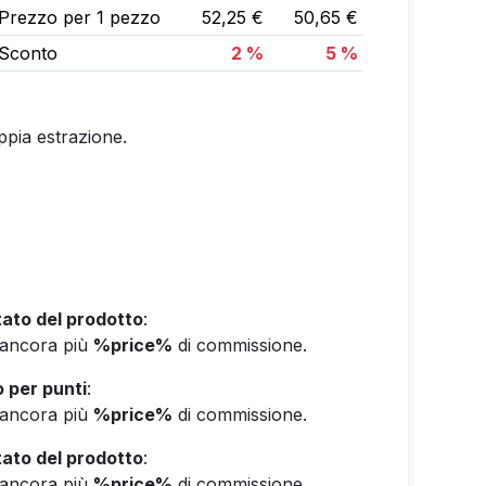
Prezzo per 1 pezzo
52,25 €
50,65 €
Sconto
2 %
5 %
ppia estrazione.
ato del prodotto
:
e ancora più
%price%
di commissione.
 per punti
:
e ancora più
%price%
di commissione.
ato del prodotto
:
e ancora più
%price%
di commissione.