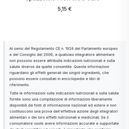
tipo I e III e può avere effetti benefici su
pelle e articolazioni.
5,15 €
Collagene di pesce: spesso contiene
collagene di tipo I, importante per la salute
della pelle e con un'elevata biodisponibilità,
il che significa che può essere assorbito
più facilmente dall'organismo.
Ai sensi del Regolamento CE n. 1924 del Parlamento europeo
Supporto completo per la pelle: una
e del Consiglio del 2006, a qualsiasi integratore alimentare
combinazione di diversi tipi di collagene può
non possono essere attribuite indicazioni nutrizionali e sulla
migliorare l'idratazione, l'elasticità e l'aspetto
salute diverse da quelle consentite. Queste informazioni
generale della pelle in misura maggiore rispetto
riguardano gli effetti generali dei singoli ingredienti, che
a una singola fonte.
possono essere consultati in enciclopedie e libri di
Sostegno alle articolazioni e ai legamenti: ogni
riferimento.
tipo di collagene può contribuire alla salute
Tutte le informazioni sulle indicazioni nutrizionali e sulla salute
delle articolazioni e dei legamenti. L'assunzione
fornite sono una compilazione di informazioni liberamente
regolare di una combinazione di collageni può
disponibili da fonti di informazione nazionali ed estere e non
migliorare la mobilità e alleviare il dolore.
costituiscono una prova dell'effettiva azione degli integratori
alimentari o dei loro effetti nutrizionali e medicinali. Se il
Fonti multiple e qualità: l'utilizzo di fonti multiple
consumatore vuole avere informazioni accurate e supportate
di collagene riduce il rischio di impurità o