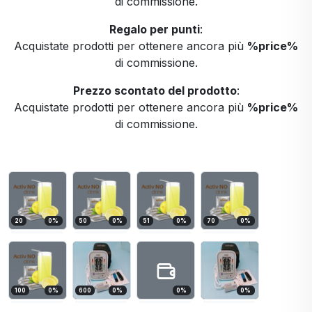
di commissione.
Regalo per punti
:
Acquistate prodotti per ottenere ancora più
%price%
di commissione.
Prezzo scontato del prodotto
:
Acquistate prodotti per ottenere ancora più
%price%
di commissione.
20
0
%
50
0
%
51
0
%
70
0
%
100
0
%
600
0
%
0
%
0
%