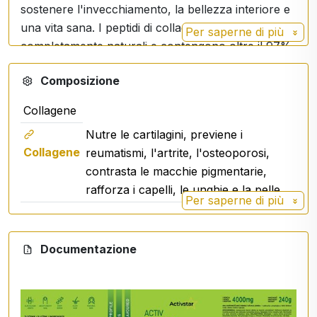
sostenere l'invecchiamento, la bellezza interiore e
una vita sana. I peptidi di collagene di tipo 1 sono
Per saperne di più
completamente naturali e contengono oltre il 97%
di proteine sotto forma di aminoacidi. I peptidi di
Composizione
collagene idrolizzati consentono una facile
digestione e assorbimento. Sostenuto dalla
Collagene
scienza, Peptan® è il leader del mercato dei peptidi
Nutre le cartilagini, previene i
di collagene.
Collagene
reumatismi, l'artrite, l'osteoporosi,
contrasta le macchie pigmentarie,
Ecco i vantaggi del collagene idrolizzato di Peptan:
rafforza i capelli, le unghie e la pelle.
Elevata biodisponibilità: il collagene idrolizzato
Per saperne di più
ha molecole più piccole grazie al processo di
idrolisi, che ne facilita l'assorbimento
Documentazione
nell'organismo.
Il collagene è un componente chiave della
cartilagine e delle ossa. L'assunzione regolare
di collagene idrolizzato può contribuire a