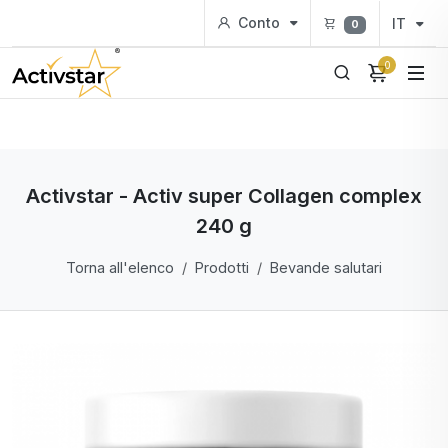
Conto
IT
0
0
Activstar - Activ super Collagen complex
240 g
Torna all'elenco
Prodotti
Bevande salutari