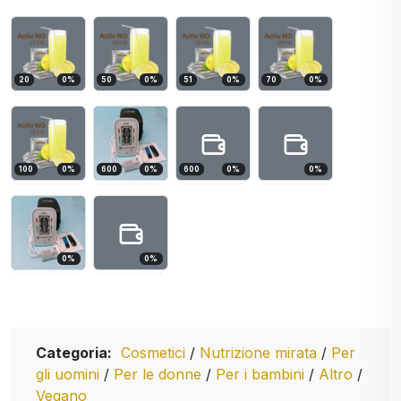
20
0
%
50
0
%
51
0
%
70
0
%
100
0
%
600
0
%
600
0
%
0
%
0
%
0
%
Categoria:
Cosmetici
/
Nutrizione mirata
/
Per
gli uomini
/
Per le donne
/
Per i bambini
/
Altro
/
Vegano