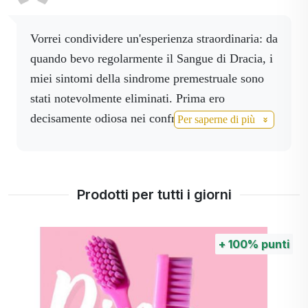
bocca è scomparsa. E quando ho raccontato alla
dentista la mia esperienza con il Sangue di
Vorrei condividere un'esperienza straordinaria: da
Drago, lei l'ha pensato. Sì, lo pensavo anch'io:
quando bevo regolarmente il Sangue di Dracia, i
senza il Sangue di Drago, il decorso sarebbe
miei sintomi della sindrome premestruale sono
stato più drastico. Grazie allo sponsor e ad
stati notevolmente eliminati. Prima ero
Activstar! Anche la sindrome premestruale
decisamente odiosa nei confronti di ciò che mi
Per saperne di più
appartiene al passato e i dolori premestruali sono
circondava, ora tutto procede con calma e facilità
lievi. Fantasia.
e anche i dolori mestruali sono diminuiti in modo
significativo. Lo consiglio! E anche per altre
Prodotti per tutti i giorni
infiammazioni. L'ho provato io stessa!
+
100%
punti