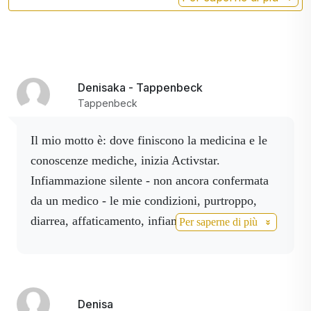
Denisaka - Tappenbeck
Tappenbeck
Il mio motto è: dove finiscono la medicina e le
conoscenze mediche, inizia Activstar.
Infiammazione silente - non ancora confermata
da un medico - le mie condizioni, purtroppo,
diarrea, affaticamento, infiammazione in bocca -
Per saperne di più
bevendo e facendo gargarismi con il Sangue di
Drago - l'infiammazione silente è scomparsa,
dopo la conferma il medico non ha dovuto
somministrare alcun farmaco, l'infiammazione in
Denisa