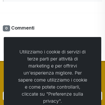
Commenti
0
Non ci sono ancora commenti. Sii il primo con il tuo
commento.
Utilizziamo i cookie di servizi di
terze parti per attività di
marketing e per offrirvi
un'esperienza migliore. Per
sapere come utilizziamo i cookie
© Copyright 2014 - 2026
Activstar
e come potete controllarli,
cliccate su "Preferenze sulla
Accedi
privacy".