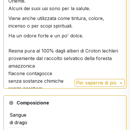
Oriente.
Alcuni dei suoi usi sono per la salute.
Viene anche utilizzata come tintura, colore,
incenso o per scopi spirituali.
Ha un odore forte e un po' dolce.
Resina pura al 100% dagli alberi di Croton lechleri
proveniente dal raccolto selvatico della foresta
amazzonica
flacone contagocce
senza sostanze chimiche
Per saperne di più
senza parabeni
senza pesticidi e fertilizzanti
Composizione
senza OGM
vegano
Sangue
Per uso interno
:
di drago
Adulti 15 gocce (1 ml) al giorno, bambini dai 3 anni