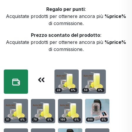
Regalo per punti
:
Acquistate prodotti per ottenere ancora più
%price%
di commissione.
Prezzo scontato del prodotto
:
Acquistate prodotti per ottenere ancora più
%price%
di commissione.
20
0
%
50
0
%
51
0
%
70
0
%
100
0
%
600
0
%