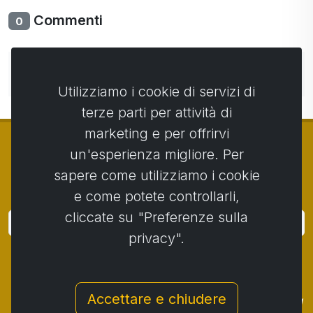
Commenti
0
Non ci sono ancora commenti. Sii il primo con il tuo
commento.
Utilizziamo i cookie di servizi di
terze parti per attività di
marketing e per offrirvi
un'esperienza migliore. Per
sapere come utilizziamo i cookie
© Copyright 2014 - 2026
Activstar
e come potete controllarli,
cliccate su "Preferenze sulla
Accedi
privacy".
Iscriviti alle notizie e agli eventi
Contatto
/
Termini e condizioni
/
Accettare e chiudere
Protezione dei dati personali
/
Procedura di reclamo
/