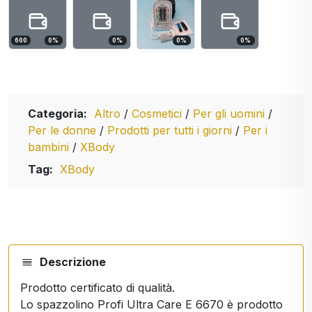
600
0
%
0
%
0
%
0
%
Categoria:
Altro
/
Cosmetici
/
Per gli uomini
/
Per le donne
/
Prodotti per tutti i giorni
/
Per i
bambini
/
XBody
Tag:
XBody
Descrizione
Prodotto certificato di qualità.
Lo spazzolino Profi Ultra Care E 6670 è prodotto