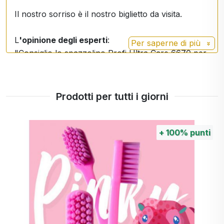
Il nostro sorriso è il nostro biglietto da visita.
L
'opinione degli esperti
:
Per saperne di più
"Consiglio lo spazzolino Profi Ultra Care 6670 per
la sua versatilità e per la qualità comprovata dai
test. Può essere utilizzato da adulti e bambini a
partire dai 6 anni. La densità ideale delle fibre
Prodotti per tutti i giorni
appositamente trattate impedisce l'irritazione delle
gengive e allo stesso tempo rompe la placca. Le
istruzioni di un dentista o di un igienista dentale
+
100%
punti
aumentano l'efficacia dello spazzolamento dei
denti".
Dentista MUDr. MARTA MURGAŠOVÁ