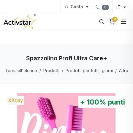
Conto
IT
0
0
Spazzolino Profi Ultra Care+
Torna all'elenco
Prodotti
Prodotti per tutti i giorni
Altro
XBody
+
100%
punti