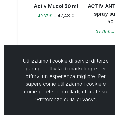
zione
Activ Mucol 50 ml
ACTIV ANT
munità
- spray s
42,48 €
40,37 € …
50
3 €
38,78 € …
Utilizziamo i cookie di servizi di terze
parti per attività di marketing e per
Commen
0
offrirvi un'esperienza migliore. Per
sapere come utilizziamo i cookie e
No
come potete controllarli, cliccate su
"Preferenze sulla privacy".