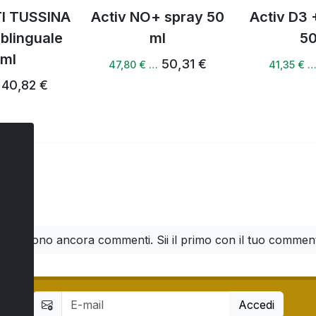
I TUSSINA
Activ NO+ spray 50
Activ D3 
ublinguale
ml
50
 ml
50,31 €
47,80 € …
41,35 € 
40,82 €
ti
n ci sono ancora commenti. Sii il primo con il tuo commen
Accedi