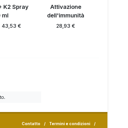
+ K2 Spray
Attivazione
Activ M
 ml
dell'immunità
40,37 €
43,53 €
28,93 €
…
to.
Contatto
/
Termini e condizioni
/