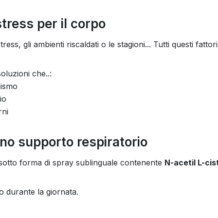
ress per il corpo
ess, gli ambienti riscaldati o le stagioni... Tutti questi fatto
luzioni che..:
nismo
io
rni
o supporto respiratorio
 sotto forma di spray sublinguale contenente
N-acetil L-ci
o durante la giornata.