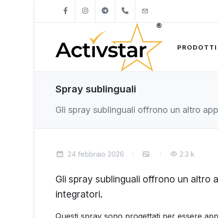
+421904262747
info@activstar.eu
PRODOTTI
Spray sublinguali
Gli spray sublinguali offrono un altro app
24 febbraio 2026
2.3 k
Gli spray sublinguali offrono un altro
integratori.
Questi spray sono progettati per essere applic