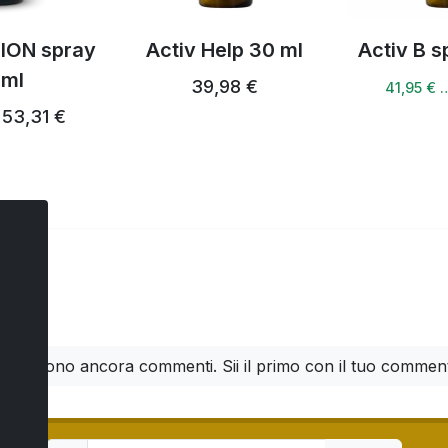
ION spray
Activ Help 30 ml
Activ B s
 ml
39,98 €
41,95 € 
53,31 €
ti
n ci sono ancora commenti. Sii il primo con il tuo commen