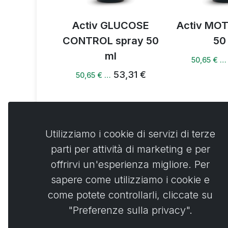
tate spray
Activ GLUCOSE
Activ MOT
ml
CONTROL spray 50
50
ml
3,98 €
50,65 € …
53,31 €
50,65 € …
Utilizziamo i cookie di servizi di terze
parti per attività di marketing e per
Commen
0
offrirvi un'esperienza migliore. Per
sapere come utilizziamo i cookie e
No
come potete controllarli, cliccate su
"Preferenze sulla privacy".