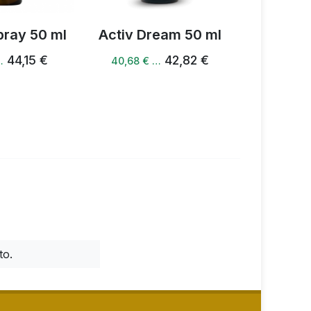
pray 50 ml
Activ Dream 50 ml
Activ M
44,15 €
42,82 €
…
40,68 € …
40,37 €
to.