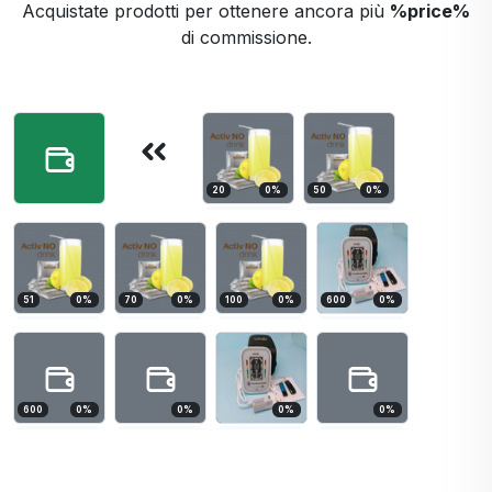
Acquistate prodotti per ottenere ancora più
%price%
di commissione.
20
0
%
50
0
%
51
0
%
70
0
%
100
0
%
600
0
%
600
0
%
0
%
0
%
0
%