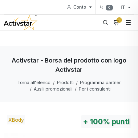
Conto
IT
0
0
Activstar - Borsa del prodotto con logo
Activstar
Torna all'elenco
Prodotti
Programma partner
Ausili promozionali
Per i consulenti
XBody
+
100%
punti