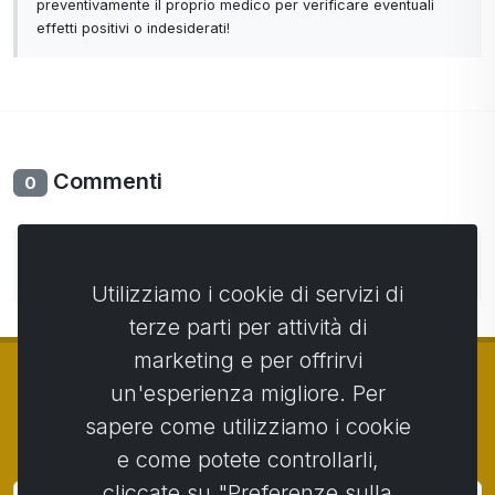
preventivamente il proprio medico per verificare eventuali
effetti positivi o indesiderati!
Commenti
0
Non ci sono ancora commenti. Sii il primo con il tuo
commento.
Utilizziamo i cookie di servizi di
terze parti per attività di
marketing e per offrirvi
un'esperienza migliore. Per
sapere come utilizziamo i cookie
© Copyright 2014 - 2026
Activstar
e come potete controllarli,
cliccate su "Preferenze sulla