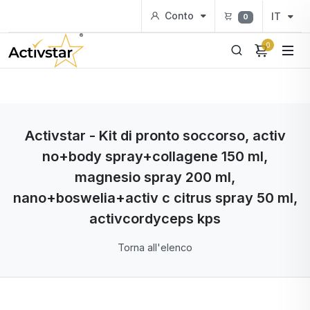
Conto
IT
0
0
Activstar - Kit di pronto soccorso, activ
no+body spray+collagene 150 ml,
magnesio spray 200 ml,
nano+boswelia+activ c citrus spray 50 ml,
activcordyceps kps
Torna all'elenco