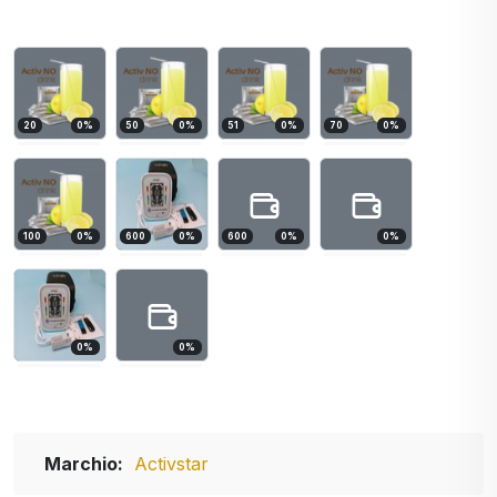
20
0
%
50
0
%
51
0
%
70
0
%
100
0
%
600
0
%
600
0
%
0
%
0
%
0
%
Marchio:
Activstar